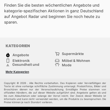
Finden Sie die besten wöchentlichen Angebote und
kategorie-spezifischen Aktionen in ganz Deutschland
auf Angebot Radar und beginnen Sie noch heute zu
sparen.
KATEGORIEN
Supermärkte
Angebote
Elektronik
Möbel & Wohnen
Gesundheit und
Mode
Schönheit
Sportartikel und
Baumarkt
Mehr Kategorien
Sportbekleidung
Baby und Kind
Haustiere
Einkaufzentren
Andere
Copyright © 2026 . Alle Rechte vorbehalten. Das Kopieren oder Vervielfältigen der
Texte ist ohne vorherige schriftliche Zustimmung untersagt. Produktfotos, Bilder und
Broschüren dienen nur der Veranschaulichung. Ermäßigte Preise stammen von
offiziellen Händlern, die auf dieser Website aufgeführt sind. Angebote gelten ab und
bis zum Ablaufdatum oder solange der Vorrat reicht. Der Zweck dieser Website ist
informativ und kann nicht verwendet werden, um die Produkte zu beanspruchen. Die
Preise können je nach Standort variieren.