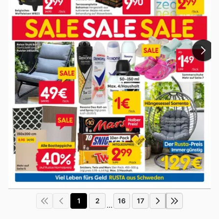
1
2
16
17
...