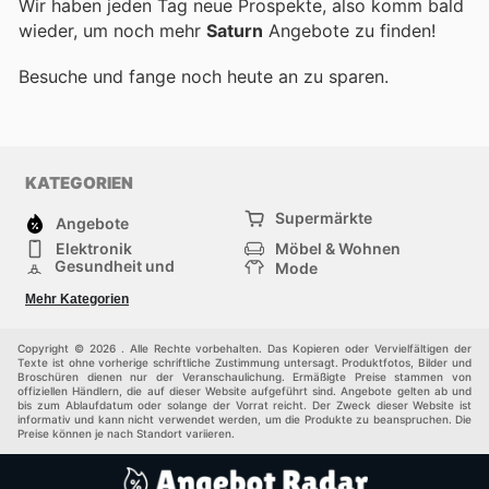
Wir haben jeden Tag neue Prospekte, also komm bald
wieder, um noch mehr
Saturn
Angebote zu finden!
Besuche
und fange noch heute an zu sparen.
KATEGORIEN
Supermärkte
Angebote
Elektronik
Möbel & Wohnen
Gesundheit und
Mode
Schönheit
Sportartikel und
Baumarkt
Mehr Kategorien
Sportbekleidung
Baby und Kind
Haustiere
Einkaufzentren
Andere
Copyright © 2026 . Alle Rechte vorbehalten. Das Kopieren oder Vervielfältigen der
Texte ist ohne vorherige schriftliche Zustimmung untersagt. Produktfotos, Bilder und
Broschüren dienen nur der Veranschaulichung. Ermäßigte Preise stammen von
offiziellen Händlern, die auf dieser Website aufgeführt sind. Angebote gelten ab und
bis zum Ablaufdatum oder solange der Vorrat reicht. Der Zweck dieser Website ist
informativ und kann nicht verwendet werden, um die Produkte zu beanspruchen. Die
Preise können je nach Standort variieren.