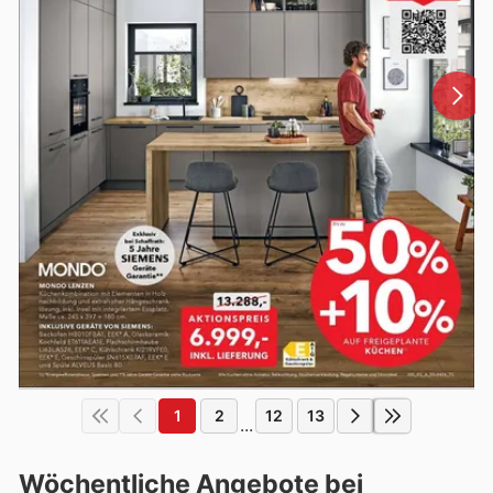
1
2
12
13
...
Wöchentliche Angebote bei