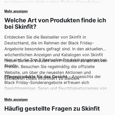
modebewusste Verbraucher. Bleiben Sie auf dem
Prospekten und Online-Katalogen von Skinfit zu
Laufenden über Neuheiten und zeitlich begrenzte
finden, oft mit attraktiven Sonderaktionen, die das
Mehr anzeigen
Rabatte.
Einkaufen noch lohnenswerter machen.
Welche Art von Produkten finde ich
bei Skinfit?
Entdecken Sie die Bestseller von Skinfit in
Deutschland, die im Rahmen der Black Friday-
Angebote besonders gefragt sind. In den aktuellen
wöchentlichen Anzeigen und Katalogen von Skinfit
Hier sind die Top 5 Bestseller-Produktkategorien bei
finden Sie eine Vielzahl von Produkten zu attraktiven
Skinfit:
Preisen. Besuchen Sie regelmäßig die offizielle
Website, um über die neuesten Aktionen und
Pflegeprodukte für das Gesicht
– Angesichts der
exklusiven Deals informiert zu bleiben.
Black Friday-Sonderangebote erfreuen sich
Gesichtsreiniger, Seren und Feuchtigkeitscremes von
Skinfit großer Beliebtheit. Diese essenziellen
Hautpflegeartikel sind oft in den Skinfit Deals zu
Mehr anzeigen
finden, was sie zu einer idealen Ergänzung für jede
Häufig gestellte Fragen zu Skinfit
Pflegeroutine macht.