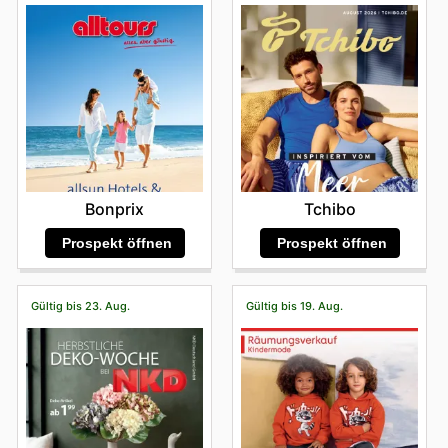
an Lösungen, die auf wissenschaftlicher Expertise und
Artikel sind oft Teil von exklusiven Skinfit offers, die
Produktsortiment von Skinfit. Ob sie auf der Suche nach
Veranstaltungen, die für Schnäppchenjäger
Für ein entspanntes Einkaufserlebnis empfehlen sie,
zu robuster Freizeitmode reicht. Die Marke steht für
hochwertigen Inhaltsstoffen basieren. Skinfit versteht,
beliebten Bestsellern, den neuesten Innovationen oder
unverzichtbar sind. Der
Black Friday
ist traditionell eine
Sparmöglichkeiten bieten.
dass Kunden die ruhigeren Zeiten des Tages wählen.
Langlebigkeit und anspruchsvolles Design, was ihre
dass die Pflege der Haut nicht nur eine Frage der
exklusiven Kollektionen sind, der Online-Shop bietet
der größten Verkaufsevents, bei denen Kunden
Dies sind typischerweise die späten Vormittagsstunden,
anhaltende Relevanz und Beliebtheit bei
Ästhetik, sondern auch des allgemeinen Wohlbefindens
eine benutzerfreundliche Oberfläche, um das
Prozente auf beliebte Kategorien wie
Beauty-Accessoires und Werkzeuge
– Von Make-
nachdem der Morgenansturm abgeklungen ist, oder der
qualitätsbewussten Konsumenten unterstreicht. Skinfit
ist. Daher haben sie es sich zur Aufgabe gemacht,
Einkaufserlebnis zu optimieren. Von überall und jederzeit
Wanderausrüstung, Skibekleidung und Campingartikel
up-Pinseln bis hin zu Hautpflegegeräten – die Beauty-
frühe Nachmittag an Werktagen. In diesen Perioden ist
ist somit ein Synonym für zuverlässige und stilvolle
Produkte anzubieten, die sowohl effektiv als auch
können Interessierte durch das umfangreiche Angebot
erwarten können. Oftmals werden auch attraktive
die Wahrscheinlichkeit geringer, auf größere
Mode, die den höchsten Ansprüchen im Outdoor-
Accessoires sind bei Skinfit-Kunden äußerst populär.
angenehm in der Anwendung sind. Ihre Präsenz in
stöbern, detaillierte Produktinformationen einsehen und
"Kaufe eins, erhalte eins"-Angebote offeriert. Kurz
Menschenmengen zu treffen, was ein persönlicheres
Segment gerecht wird.
Während der Black Friday-Verkaufsaktionen sind diese
Deutschland 4 ist geprägt von einem tiefen Verständnis
ihre Auswahl mit wenigen Klicks treffen. Die Online-
darauf folgt der
Cyber Monday
, der sich primär auf
und effizienteres Einkaufen ermöglicht. Auch die späten
für lokale Vorlieben und einem unerschütterlichen
nützlichen Helfer oft reduziert erhältlich und stellen
Plattform garantiert, dass das gesamte Sortiment stets
Online-Angebote konzentriert. Hier können Kunden von
Abendstunden können sich als ruhiger erweisen, obwohl
Engagement für Qualität und Kundenzufriedenheit. Dies
eine tolle Ergänzung zu jeder Beauty-Routine dar.
verfügbar ist, was den Zugang zu sämtlichen
exklusiven Online-Deals, kostenlosem Versand oder
die Verfügbarkeit nach Spitzenzeiten variieren kann.
hat ihnen einen festen Platz im Herzen vieler
Bonprix
Tchibo
verfügbaren Produkten erleichtert.
sogar Bonusprogrammen für ihre Einkäufe profitieren,
Durch die Wahl dieser Zeiten können Kunden ihren
gesundheitsbewusster Konsumenten gesichert, die auf
Für Kundinnen und Kunden, die online einkaufen, hält
was Skinfit sales an diesem Tag besonders lukrativ
Besuch optimieren und das Beste aus ihrem Einkauf bei
Prospekt öffnen
Prospekt öffnen
der Suche nach vertrauenswürdigen Produkten für ihre
Skinfit eine Vielzahl exklusiver Sparmöglichkeiten bereit,
macht. Die
Weihnachts- und Feiertagssaison
bringt
Skinfit machen.
tägliche Pflegeroutine sind.
die das Einkaufserlebnis noch attraktiver gestalten.
spezielle Angebote für Geschenksets und Bundles mit
Besonders an Wochenenden und Feiertagen kann es in
Entdecken Sie die wöchentlichen Skinfit Angebote
Regelmäßig werden auf der E-Commerce-Website
sich, ideal für die Suche nach perfekten Geschenken für
den Geschäften von Skinfit voller werden. Um
und exklusiven Schnäppchen
Gültig bis 23. Aug.
Gültig bis 19. Aug.
digitale Sonderangebote und zeitlich begrenzte
Outdoor-Enthusiasten. Darüber hinaus gibt es
Stoßzeiten zu vermeiden und ein ruhigeres
Für alle, die auf der Suche nach den besten
Aktionen wie Flash Sales veröffentlicht, die attraktive
regelmäßig
saisonale Ausverkaufsveranstaltungen
,
Einkaufserlebnis zu genießen, ist es ratsam, diese Tage
Möglichkeiten sind, ihre Hautpflege- und Wellness-
Rabatte auf ausgewählte Artikel oder das gesamte
bei denen ältere Kollektionen oder bestimmte
strategisch zu planen. Früh am Morgen an einem
Routine zu optimieren und gleichzeitig ihr Budget zu
Sortiment bieten. Darüber hinaus haben Online-Shopper
Produktkategorien mit erheblichen Rabatten angeboten
Samstag oder Sonntag kann oft eine gute Option sein,
schonen, sind die wöchentlichen Angebote von Skinfit
die Chance, von exklusiven Produktbündeln zu
werden, um Platz für Neuheiten zu schaffen. Diese
bevor sich der Trubel des Tages aufbaut. Alternativ
von unschätzbarem Wert. Sie veröffentlichen
profitieren, bei denen mehrere beliebte Produkte zu
Sales sind eine hervorragende Möglichkeit, hochwertige
kann ein Besuch kurz vor Ladenschluss an einem dieser
regelmäßig aktuelle
Skinfit weekly ads
und
Skinfit
einem vergünstigten Preis angeboten werden. Diese
Produkte zu einem Bruchteil des Preises zu erwerben.
Tage ebenfalls zu einer entspannteren Atmosphäre
flyers
, die einen detaillierten Überblick über die