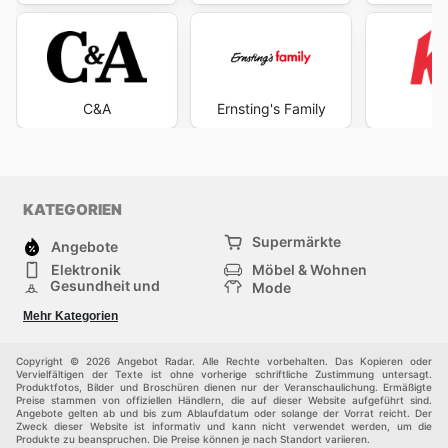
C&A
Ernsting's Family
KATEGORIEN
Supermärkte
Angebote
Elektronik
Möbel & Wohnen
Gesundheit und
Mode
Schönheit
Sportartikel und
Baumarkt
Mehr Kategorien
Sportbekleidung
Baby und Kind
Haustiere
Einkaufzentren
Andere
Copyright © 2026 Angebot Radar. Alle Rechte vorbehalten. Das Kopieren oder
Vervielfältigen der Texte ist ohne vorherige schriftliche Zustimmung untersagt.
Produktfotos, Bilder und Broschüren dienen nur der Veranschaulichung. Ermäßigte
Preise stammen von offiziellen Händlern, die auf dieser Website aufgeführt sind.
Angebote gelten ab und bis zum Ablaufdatum oder solange der Vorrat reicht. Der
Zweck dieser Website ist informativ und kann nicht verwendet werden, um die
Produkte zu beanspruchen. Die Preise können je nach Standort variieren.