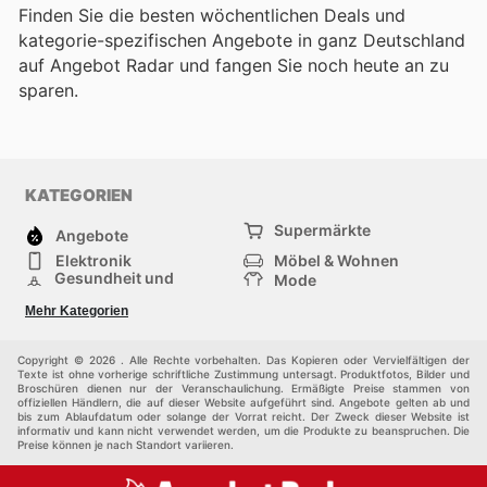
Finden Sie die besten wöchentlichen Deals und
kategorie-spezifischen Angebote in ganz Deutschland
auf Angebot Radar und fangen Sie noch heute an zu
sparen.
KATEGORIEN
Supermärkte
Angebote
Elektronik
Möbel & Wohnen
Gesundheit und
Mode
Schönheit
Sportartikel und
Baumarkt
Mehr Kategorien
Sportbekleidung
Baby und Kind
Haustiere
Einkaufzentren
Andere
Copyright © 2026 . Alle Rechte vorbehalten. Das Kopieren oder Vervielfältigen der
Texte ist ohne vorherige schriftliche Zustimmung untersagt. Produktfotos, Bilder und
Broschüren dienen nur der Veranschaulichung. Ermäßigte Preise stammen von
offiziellen Händlern, die auf dieser Website aufgeführt sind. Angebote gelten ab und
bis zum Ablaufdatum oder solange der Vorrat reicht. Der Zweck dieser Website ist
informativ und kann nicht verwendet werden, um die Produkte zu beanspruchen. Die
Preise können je nach Standort variieren.