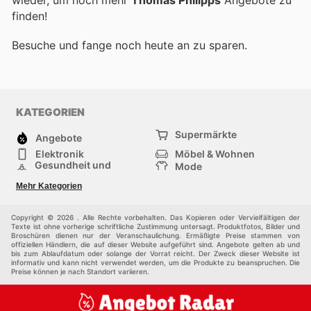
finden!
Besuche
und fange noch heute an zu sparen.
KATEGORIEN
Supermärkte
Angebote
Elektronik
Möbel & Wohnen
Gesundheit und
Mode
Schönheit
Sportartikel und
Baumarkt
Mehr Kategorien
Sportbekleidung
Baby und Kind
Haustiere
Einkaufzentren
Andere
Copyright © 2026 . Alle Rechte vorbehalten. Das Kopieren oder Vervielfältigen der
Texte ist ohne vorherige schriftliche Zustimmung untersagt. Produktfotos, Bilder und
Broschüren dienen nur der Veranschaulichung. Ermäßigte Preise stammen von
offiziellen Händlern, die auf dieser Website aufgeführt sind. Angebote gelten ab und
bis zum Ablaufdatum oder solange der Vorrat reicht. Der Zweck dieser Website ist
informativ und kann nicht verwendet werden, um die Produkte zu beanspruchen. Die
Preise können je nach Standort variieren.