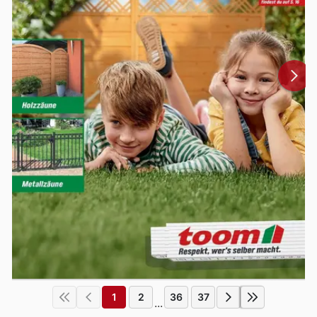
1
2
36
37
...