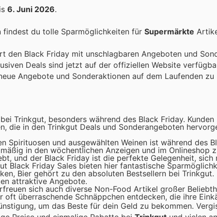
is
6. Juni 2026
.
findest du tolle Sparmöglichkeiten für
Supermärkte
Artike
eiert den Black Friday mit unschlagbaren Angeboten und Son
iven Deals sind jetzt auf der offiziellen Website verfügba
 neue Angebote und Sonderaktionen auf dem Laufenden zu 
t bei Trinkgut, besonders während des Black Friday. Kunden
en, die in den Trinkgut Deals und Sonderangeboten hervor
n Spirituosen und ausgewählten Weinen ist während des Bl
gelmäßig in den wöchentlichen Anzeigen und im Onlineshop zu
bt, und der Black Friday ist die perfekte Gelegenheit, sich
t Black Friday Sales bieten hier fantastische Sparmöglichk
ken, Bier gehört zu den absoluten Bestsellern bei Trinkgut.
ten attraktive Angebote.
reuen sich auch diverse Non-Food Artikel großer Beliebthe
r oft überraschende Schnäppchen entdecken, die ihre Eink
ünstigung, um das Beste für dein Geld zu bekommen. Vergi