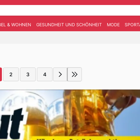
EL & WOHNEN
GESUNDHEIT UND SCHÖNHEIT
MODE
SPORT
2
3
4