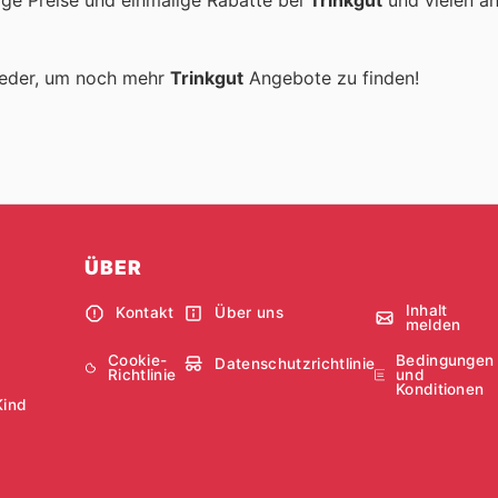
tige Preise und einmalige Rabatte bei
Trinkgut
und vielen a
ieder, um noch mehr
Trinkgut
Angebote zu finden!
ÜBER
Inhalt
Kontakt
Über uns
melden
Cookie-
Bedingungen
Datenschutzrichtlinie
Richtlinie
und
Konditionen
Kind