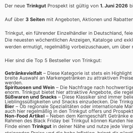
Der neue
Trinkgut
Prospekt ist gültig von
1. Juni 2026
b
Auf über
3 Seiten
mit Angeboten, Aktionen und Rabatten 
Trinkgut, ein führender Einzelhändler in Deutschland, f
Die neuesten wöchentlichen Anzeigen, Kataloge und exklus
werden ermutigt, regelmäßig vorbeizuschauen, um über
Hier sind die Top 5 Bestseller von Trinkgut:
Getränkevielfalt
– Diese Kategorie ist stets ein Highligh
breite Auswahl an Markengetränken zu attraktiven Preis
werden.
Spirituosen und Wein
– Die Nachfrage nach hochwertige
enorm. Trinkgut bietet hier attraktive Angebote, die re
Süßwaren und Snacks
– Diese Klassiker sind immer belie
Lieblingssüßigkeiten und Snacks einzudecken. Die Trinkgu
Bier
– Ob regionale Spezialitäten oder internationale Mar
auch hier regelmäßig in den Trinkgut offers und Prospek
Non-Food Artikel
– Neben dem Kerngeschäft Getränke erf
Rahmen des Black Friday bei Trinkgut können Kunden hie
Finde einen
Trinkgut
in deiner Nähe und nutze jede Verg