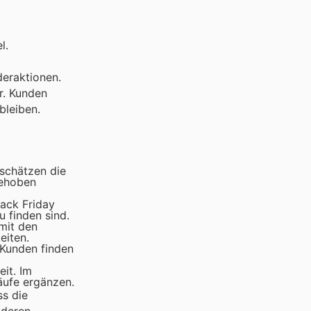
l.
deraktionen.
r. Kunden
bleiben.
 schätzen die
gehoben
ack Friday
 finden sind.
 mit den
eiten.
 Kunden finden
it. Im
äufe ergänzen.
ss die