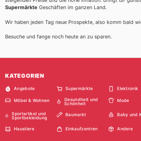
steigenden Preise und die hohe Inflation.
bringt dir güns
Supermärkte
Geschäften im ganzen Land.
Wir haben jeden Tag neue Prospekte, also komm bald w
Besuche
und fange noch heute an zu sparen.
KATEGORIEN
Angebote
Supermärkte
Elektronik
Gesundheit und
Möbel & Wohnen
Mode
Schönheit
Sportartikel und
Baumarkt
Baby und 
Sportbekleidung
Haustiere
Einkaufzentren
Andere