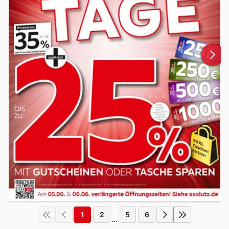
1
2
5
6
...