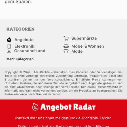
dem Sparen.
KATEGORIEN
Supermärkte
Angebote
Elektronik
Möbel & Wohnen
Gesundheit und
Mode
Schönheit
Sportartikel und
Baumarkt
Mehr Kategorien
Sportbekleidung
Baby und Kind
Haustiere
Einkaufzentren
Andere
Copyright © 2026 . Alle Rechte vorbehalten. Das Kopieren oder Vervielfältigen der
Texte ist ohne vorherige schriftliche Zustimmung untersagt. Produktfotos, Bilder und
Broschüren dienen nur der Veranschaulichung. Ermäßigte Preise stammen von
offiziellen Händlern, die auf dieser Website aufgeführt sind. Angebote gelten ab und
bis zum Ablaufdatum oder solange der Vorrat reicht. Der Zweck dieser Website ist
informativ und kann nicht verwendet werden, um die Produkte zu beanspruchen. Die
Preise können je nach Standort variieren.
Kontakt
Über uns
Inhalt melden
Cookie-Richtlinie
Länder
Datenschutzrichtlinie
Bedingungen und Konditionen