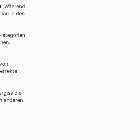
lt. Während
chau in den
 Kategorien
ehen.
 von
perfekte
rgiss die
n anderen