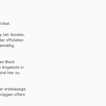
tikel.
 teil. Kunden,
r offiziellen
gelmäßig
es Black
e Angebote in
ind hier zu
r erstklassige
brüggen offers