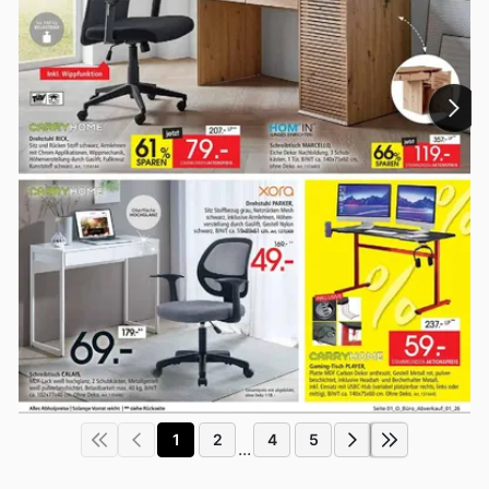
1
2
4
5
...