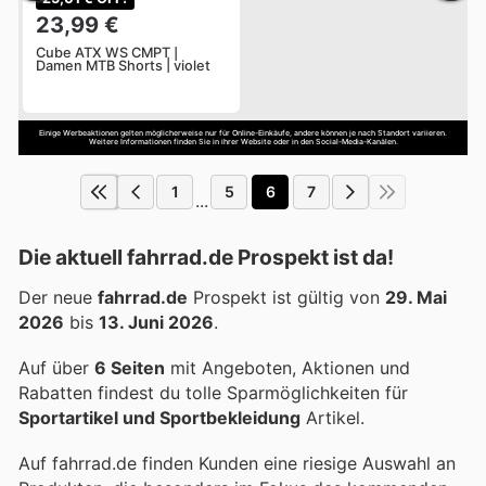
23,99 €
Cube ATX WS CMPT |
Damen MTB Shorts | violet
Einige Werbeaktionen gelten möglicherweise nur für Online-Einkäufe, andere können je nach Standort variieren.
Weitere Informationen finden Sie in ihrer Website oder in den Social-Media-Kanälen.
1
5
6
7
...
Die aktuell fahrrad.de Prospekt ist da!
Der neue
fahrrad.de
Prospekt ist gültig von
29. Mai
2026
bis
13. Juni 2026
.
Auf über
6 Seiten
mit Angeboten, Aktionen und
Rabatten findest du tolle Sparmöglichkeiten für
Sportartikel und Sportbekleidung
Artikel.
Auf fahrrad.de finden Kunden eine riesige Auswahl an